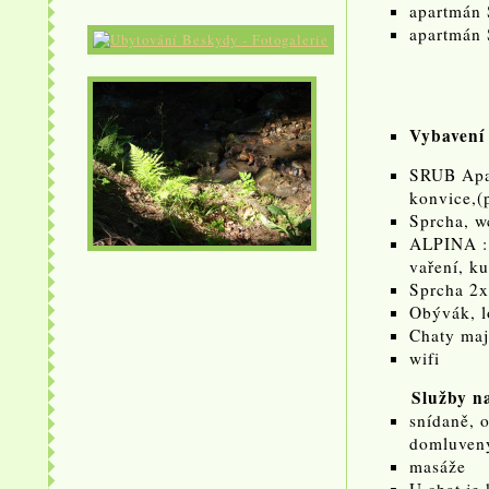
apartmán 
apartmán 
Vybavení
SRUB Apar
konvice,(p
Sprcha, w
ALPINA : 
vaření, k
Sprcha 2x
Obývák, l
Chaty maj
wifi
Služby n
snídaně, 
domluven
masáže