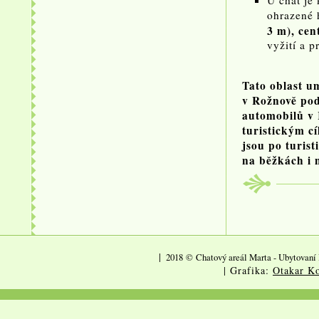
U chat je 
ohrazené h
3 m), cent
vyžití a p
Tato oblast u
v Rožnově po
automobilů v 
turistickým c
jsou po turis
na běžkách i 
|
2018
©
Chatový areál Marta - Ubytovaní 
| Grafika:
Otakar Ko