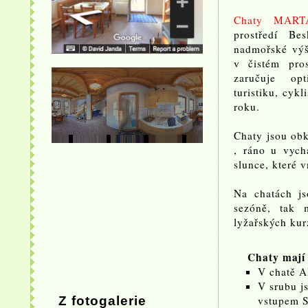
Chaty MART
prostředí B
nadmořské vý
v čistém pros
zaručuje op
turistiku, cyk
roku.
Chaty jsou obk
, ráno u vych
slunce, které v
Na chatách js
sezóně, tak 
lyžařských kur
Chaty mají 
V chatě A
V srubu j
Z fotogalerie
vstupem S