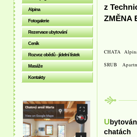
z Techni
Alpina
ZMĚN
Fotogalerie
Rezervace ubytování
Ceník
CHATA Alpi
Rozvoz obědů - jídelní lístek
SRUB Apartm
Masáže
Kontakty
Ubytová
chatách