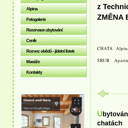
z Techni
Alpina
ZMĚN
Fotogalerie
Rezervace ubytování
Ceník
CHATA Alpi
Rozvoz obědů - jídelní lístek
SRUB Apartm
Masáže
Kontakty
Ubytová
chatách