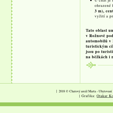
U chat je 
ohrazené h
3 m), cent
vyžití a p
Tato oblast u
v Rožnově po
automobilů v 
turistickým c
jsou po turis
na běžkách i 
|
2018
©
Chatový areál Marta - Ubytovaní 
| Grafika:
Otakar Ko