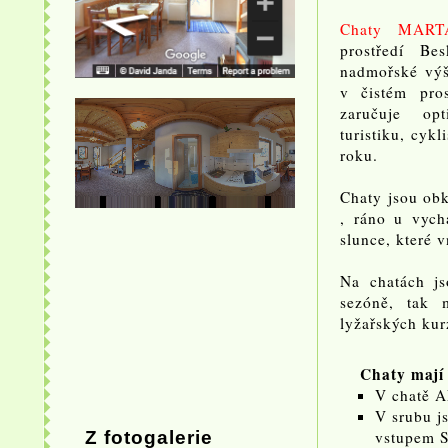
Chaty MART
prostředí B
nadmořské vý
v čistém pros
zaručuje op
turistiku, cyk
roku.
Chaty jsou obk
, ráno u vych
slunce, které v
Na chatách js
sezóně, tak 
lyžařských kur
Chaty mají 
V chatě A
V srubu j
Z fotogalerie
vstupem S