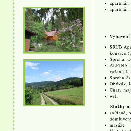
apartmán 
apartmán 
Vybavení
SRUB Apar
konvice,(p
Sprcha, w
ALPINA : 
vaření, k
Sprcha 2x
Obývák, l
Chaty maj
wifi
Služby n
snídaně, 
domluven
masáže