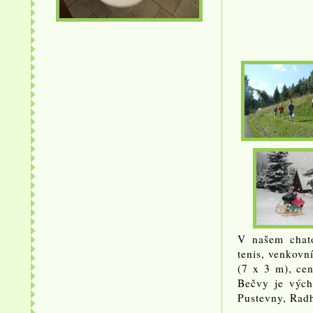
V našem chato
tenis, venkovn
(7 x 3 m), cent
Bečvy je vých
Pustevny, Rad