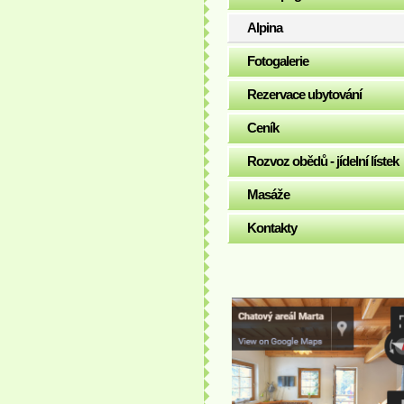
Alpina
Fotogalerie
Rezervace ubytování
Ceník
Rozvoz obědů - jídelní lístek
Masáže
Kontakty