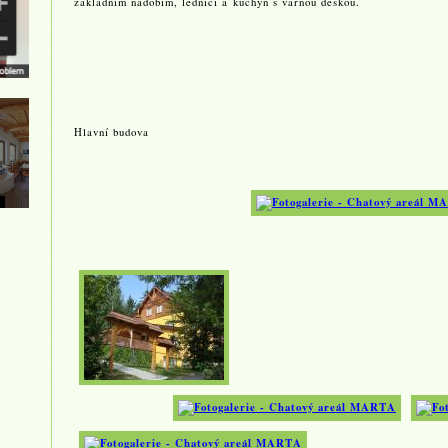
základním nádobím, lednicí a
kuchyň s varnou deskou.
Hlavní budova