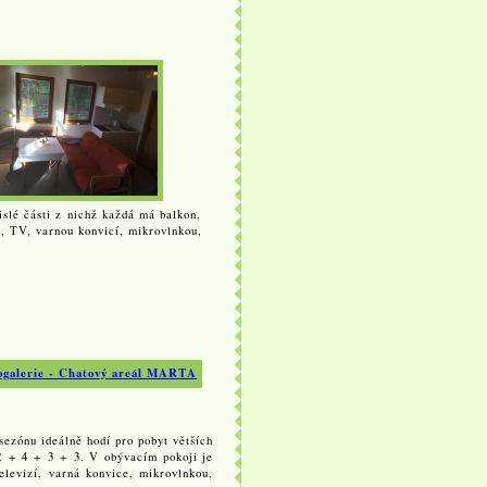
lé části z nichž každá má balkon,
, TV, varnou konvicí, mikrovlnkou,
zónu ideálně hodí pro pobyt větších
2 + 4 + 3 + 3. V obývacím pokoji je
levizí, varná konvice, mikrovlnkou,