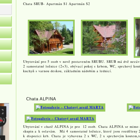
Chata SRUB- Apartmán S1 Apartmán S2
Ubytování pro 5 osob v nově postaveném SRUBU. SRUB má dvě nezávis
2 samostatné ložnice (2+3), obývací pokoj s krbem, WC, sprchový kout
kuchyň s varnou deskou, základním nádobím a lednicí.
Chata ALPINA
Ubytování v chatě ALPINA je pro 12 osob. Chata ALPINA se mimo se
skupin a k oslavám. Má 4 samostatné ložnice, které jsou rozděleny 
k dispozici krb. Chata je vybavena 2 x WC, 2 x sprchovým koutem,te