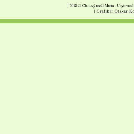
|
2018
©
Chatový areál Marta - Ubytovaní 
| Grafika:
Otakar Ko