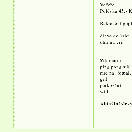
Veče
Polévka 45,- 
Rekreační popl
dřevo do
uhlí na
Zdarma :
ping pong
míč na fotbal,
g
parkování
wi fi
Aktuální slev