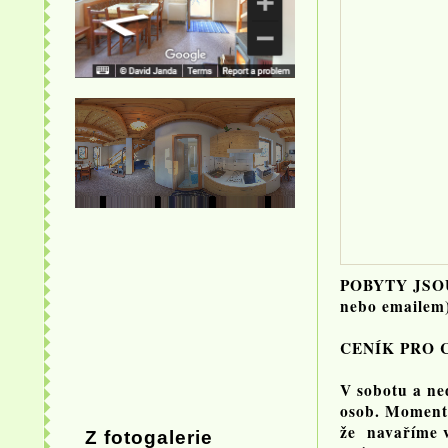
POBYTY JSOU
nebo emailem
CENÍK PRO 
V sobotu a ne
osob. Momentá
že navaříme v
Z fotogalerie