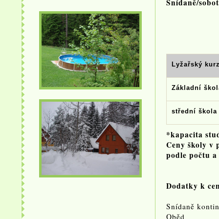
Snídaně/sobot
Lyžařský kurz
Základní škol
střední škola
*kapacita stu
Ceny školy v 
podle počtu a
Dodatky k ce
Snídaně k
Obě