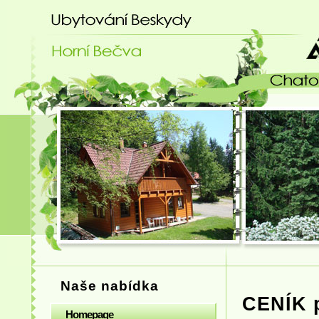
Ubytování Beskydy - chatový areá
Naše nabídka
CENÍK p
Homepage