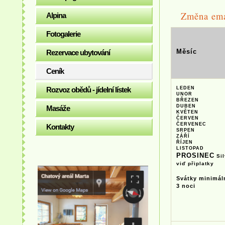
Změna ema
Alpina
Fotogalerie
Měsíc
Rezervace ubytování
Ceník
Rozvoz obědů - jídelní lístek
LEDEN
UNOR
BŘEZEN
DUBEN
Masáže
KVĚTEN
ČERVEN
ČERVENEC
Kontakty
SRPEN
ZÁŘÍ
ŘÍJEN
LISTOPAD
PROSINEC
Sil
viď připlatky
Svátky minimál
3 noci