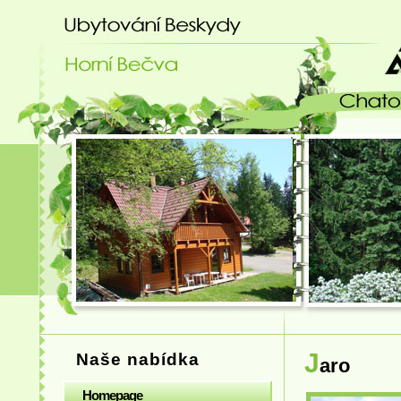
Ubytování Beskydy - chatový areá
J
Naše nabídka
aro
Homepage