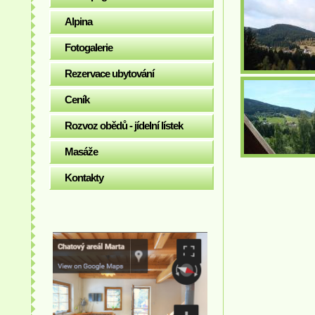
Alpina
Fotogalerie
Rezervace ubytování
Ceník
Rozvoz obědů - jídelní lístek
Masáže
Kontakty