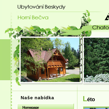
Ubytování Beskydy - chatový areá
L
Naše nabídka
éto
Homepage