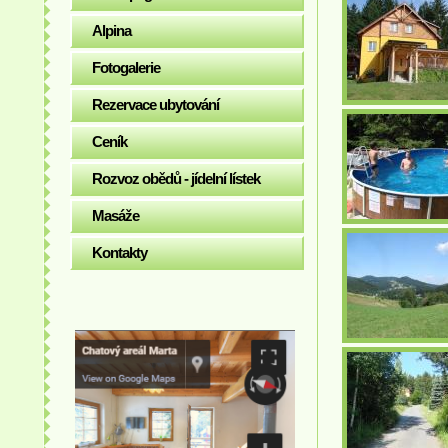
Alpina
Fotogalerie
Rezervace ubytování
Ceník
Rozvoz obědů - jídelní lístek
Masáže
Kontakty