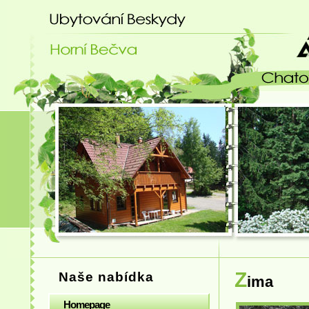
Ubytování Beskydy - chatový areá
Z
Naše nabídka
ima
Homepage