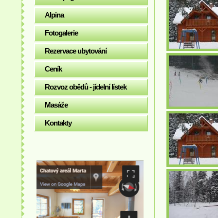
Alpina
Fotogalerie
Rezervace ubytování
Ceník
Rozvoz obědů - jídelní lístek
Masáže
Kontakty