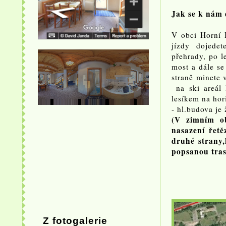
Jak se k nám 
V obci Horní 
jízdy dojede
přehrady, po l
most a dále se
straně minete 
na ski areál 
lesíkem na hor
- hl.budova je
(V zimním o
nasazení řet
druhé strany,
popsanou tra
Z fotogalerie