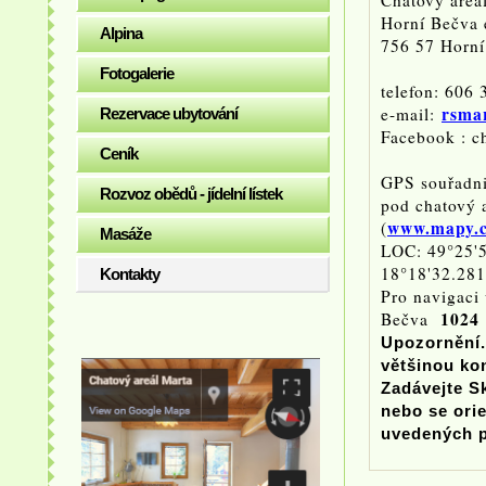
Chatový areá
Horní Bečva 
Alpina
756 57 Horní
Fotogalerie
telefon: 606
rsma
e-mail:
Rezervace ubytování
Facebook : c
Ceník
GPS souřadni
Rozvoz obědů - jídelní lístek
pod chatový 
www.mapy.
(
Masáže
LOC: 49°25'
18°18'32.28
Kontakty
Pro navigaci
1024
Bečva
Upozornění.
většinou kon
Zadávejte Sk
nebo se orie
uvedených 