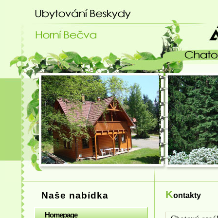
Ubytování Beskydy - chatový areá
K
Naše nabídka
ontakty
Homepage