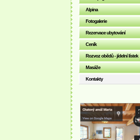
Alpina
Fotogalerie
Rezervace ubytování
Ceník
Rozvoz obědů - jídelní lístek
Masáže
Kontakty