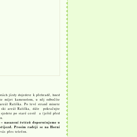
utách jízdy dojedete k přehradě, hned
ete míjet kamenolom, u něj odbočíte
areál Rališka. Po levé straně minete
 ski areál Rališka, dále pokračujte
sjedete po staré cestě a (ještě před
bu.
 – nasazení řetězů doporučujeme u
příjezd. Prosím raději se na Horní
 vás přes telefon.