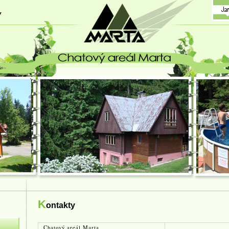
 - chatový areál - MARTA
K
ontakty
Chatový areál Marta