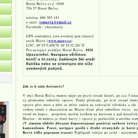
Horní Bečva ev.č. 0360
756 57 Horní Bečva
telefon: 606 303 143
rsmarta@email.cz
e-mail:
Facebook : chatymarta
GPS souřadnice jsou uvedeny pod chatový
www.mapy.cz
areál Marta (
)
LOC: 49°25'5.696"N 18°18'32.281"E
1024
Pro navigaci uvádějte Horní Bečva
Upozornění. Navigace většinou
končí u hl.cesty. Zadávejte Ski areál
Rališka nebo se orientujte dle níže
uvedených pokynů.
Jak se k nám dostanete?
V obci Horní Bečva budete míjet po pravé straně kostel, po cca 5 min
za přehradou odbočíte vpravo. Podél přehrady, po levé straně bud
vpravo přes most a dále se držte směru na rekreační střediska a ski 
velkou tabuli s ukazatelem na Martu těsně před odbočkou vlevo na
rovně do kopce, projedete malým lesíkem na horizont a pak kousíček 
Martou - hl.budova je žluté barvy ) vpravo je parkoviště u nového sru
(V zimním období důrazně doporučujeme používat sněhové řetězy
kamenolomu. Pozor, navigace posílá z druhé strany,kde je horší 
Bečvě řiďte popsanou trasou)
Popřípadě volejte po cestě - navedeme