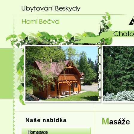
Ubytování Beskydy - chatový areá
M
Naše nabídka
a
Homepage