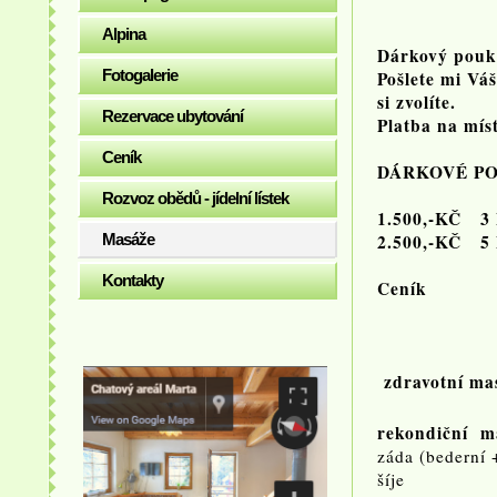
Alpina
Dárkový pouka
Fotogalerie
Pošlete mi Vá
si zvolíte.
Rezervace ubytování
Platba na mí
Ceník
DÁRKOVÉ PO
Rozvoz obědů - jídelní lístek
1.500,-KČ 
Masáže
2.500,-KČ 5
Kontakty
Ceník
zdravotní ma
rekondiční m
záda (bed
šíje