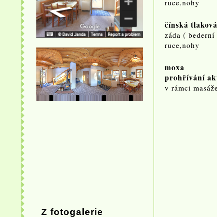
ruce,
čínská tlakov
záda ( bede
ruce,n
moxa
prohřívání 
v rámci m
Z fotogalerie