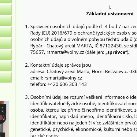
I.
Základní ustanovení
Správcem osobních údajů podle čl. 4 bod 7 naříze
Rady (EU) 2016/679 o ochraně fyzických osob v so
osobních údajů a o volném pohybu těchto údajů (dá
Rybár - Chatový areál MARTA, IČ 87122430, se sí
75657, rsmarta@volny.cz (dále jen: „
správce
“).
Kontaktní údaje správce jsou
adresa:
Chatový areál Marta, Horní Bečva ev.č. 03
email: rsmarta@volny.cz
telefon: +420 606 303 143
Osobními údaji se rozumí veškeré informace o ide
identifikovatelné fyzické osobě; identifikovatelnou
osoba, kterou lze přímo či nepřímo identifikovat,
identifikátor, například jméno, identifikační číslo, 
identifikátor nebo na jeden či více zvláštních prvků 
genetické, psychické, ekonomické, kulturní nebo sp
fyzické osoby.