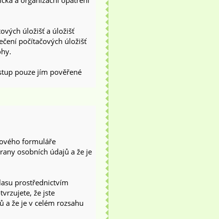
ická a organizační opatření
ových úložišť a úložišť
čení počítačových úložišť
ohy.
stup pouze jím pověřené
kového formuláře
rany osobních údajů a že je
lasu prostřednictvím
vrzujete, že jste
 a že je v celém rozsahu