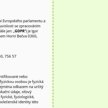
ní Evropského parlamentu a
uvislosti se zpracováním
le jen: „
GDPR
”) je Igor
dlem Horní Bečva 0360,
60, 756 57
ntifikované nebo
 fyzickou osobou je fyzická
 zejména odkazem na určitý
lokační údaje, síťový
fyzické, fyziologické,
olečenské identity této