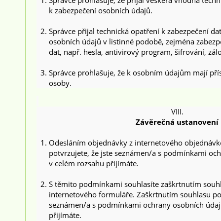
Správce prohlašuje, že přijal veškerá vhodná techn
k zabezpečení osobních údajů.
Správce přijal technická opatření k zabezpečení dat
osobních údajů v listinné podobě, zejména zabezpe
dat, např. hesla, antivirový program, šifrování, zál
Správce prohlašuje, že k osobním údajům mají pří
osoby.
VIII.
Závěrečná ustanovení
Odesláním objednávky z internetového objednáv
potvrzujete, že jste seznámen/a s podmínkami och
v celém rozsahu přijímáte.
S těmito podmínkami souhlasíte zaškrtnutím souh
internetového formuláře. Zaškrtnutím souhlasu pot
seznámen/a s podmínkami ochrany osobních údajů
přijímáte.