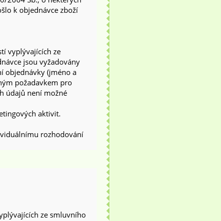
ošlo k objednávce zboží
í vyplývajících ze
dnávce jsou vyžadovány
ní objednávky (jméno a
nutným požadavkem pro
ch údajů není možné
etingových aktivit.
ividuálnímu rozhodování
ů
yplývajících ze smluvního