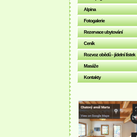
Alpina
Fotogalerie
Rezervace ubytování
Ceník
Rozvoz obědů - jídelní lístek
Masáže
Kontakty