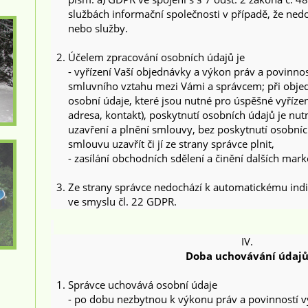
službách informační společnosti v případě, že ned
nebo služby.
Účelem zpracování osobních údajů je
- vyřízení Vaší objednávky a výkon práv a povinnost
smluvního vztahu mezi Vámi a správcem; při obje
osobní údaje, které jsou nutné pro úspěšné vyříze
adresa, kontakt), poskytnutí osobních údajů je 
uzavření a plnění smlouvy, bez poskytnutí osobní
smlouvu uzavřít či jí ze strany správce plnit,
- zasílání obchodních sdělení a činění dalších mark
Ze strany správce nedochází k automatickému ind
ve smyslu čl. 22 GDPR.
IV.
Doba uchovávání údaj
Správce uchovává osobní údaje
- po dobu nezbytnou k výkonu práv a povinností v