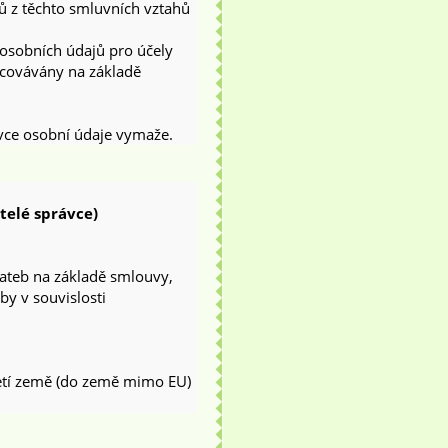
ů z těchto smluvních vztahů
 osobních údajů pro účely
racovávány na základě
vce osobní údaje vymaže.
telé správce)
 plateb na základě smlouvy,
žby v souvislosti
etí země (do země mimo EU)