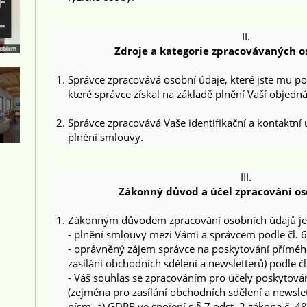
II.
Zdroje a kategorie zpracovávaných o
Správce zpracovává osobní údaje, které jste mu po
které správce získal na základě plnění Vaší objedn
Správce zpracovává Vaše identifikační a kontaktní
plnění smlouvy.
III.
Zákonný důvod a účel zpracování o
Zákonným důvodem zpracování osobních údajů je
- plnění smlouvy mezi Vámi a správcem podle čl. 6
- oprávněný zájem správce na poskytování příméh
zasílání obchodních sdělení a newsletterů) podle čl
- Váš souhlas se zpracováním pro účely poskytov
(zejména pro zasílání obchodních sdělení a newslett
písm. a) GDPR ve spojení s § 7 odst. 2 zákona č. 4