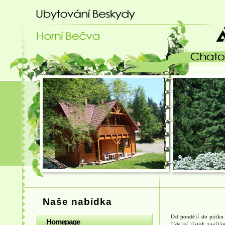
Ubytování Beskydy - chatový areá
Naše nabídka
Od pondělí do pátku
Homepage
Jídelní lístek zasíl