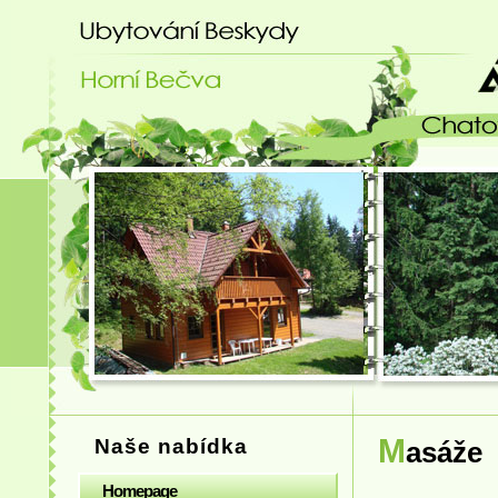
Ubytování Beskydy - chatový areá
M
Naše nabídka
a
Homepage