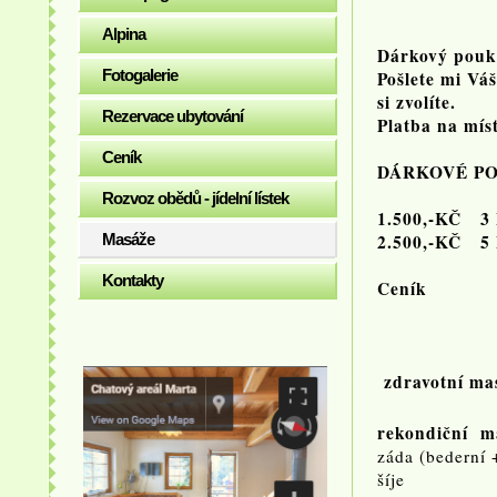
Alpina
Dárkový pouka
Fotogalerie
Pošlete mi Vá
si zvolíte.
Rezervace ubytování
Platba na mí
Ceník
DÁRKOVÉ PO
Rozvoz obědů - jídelní lístek
1.500,-KČ 
Masáže
2.500,-KČ 5
Kontakty
Ceník
zdravotní ma
rekondiční m
záda (bed
šíje