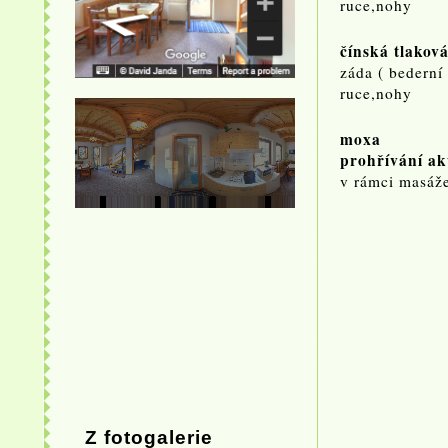
ruce,
čínská tlakov
záda ( bede
ruce,n
moxa
prohřívání 
v rámci m
Z fotogalerie