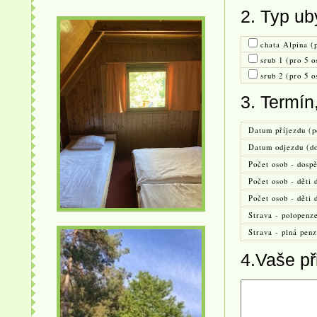
2. Typ ub
chata Alpina (p
srub 1 (pro 5 o
srub 2 (pro 5 o
3. Termín
Datum příjezdu (p
Datum odjezdu (do
Počet osob - dospě
Počet osob - děti 
Počet osob - děti 
Strava - polopenz
Strava - plná pen
4.Vaše p