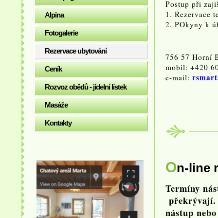
Postup při zaji
1. Rezervace t
Alpina
2. POkyny k ú
Fotogalerie
Rezervace ubytování
756 57 Horní 
mobil: +420 6
Ceník
rsmart
e-mail:
Rozvoz obědů - jídelní lístek
Masáže
Kontakty
O
n-line 
Termíny nás
překrývají.
nástup nebo 