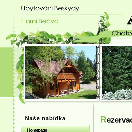
Ubytování Beskydy - chatový areá
R
Naše nabídka
ezerva
Homepage