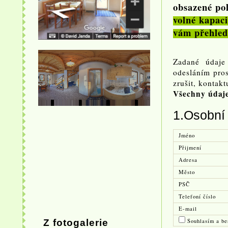
obsazené pol
volné kapaci
vám přehled
Zadané údaje
odesláním pros
zrušit, kontak
Všechny údaje
1.Osobní
Jméno
Přijmení
Adresa
Město
PSČ
Telefoní číslo
E-mail
Z fotogalerie
Souhlasím a be